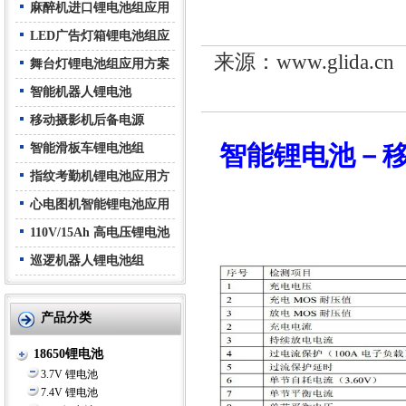
用方案
麻醉机进口锂电池组应用
方案
LED广告灯箱锂电池组应
来源：www.glida.
用方案
舞台灯锂电池组应用方案
智能机器人锂电池
移动摄影机后备电源
智能锂电池－
智能滑板车锂电池组
指纹考勤机锂电池应用方
案
心电图机智能锂电池应用
方案
110V/15Ah 高电压锂电池
组
巡逻机器人锂电池组
22.2V/20.8Ah (8P6S)
产品分类
18650锂电池
3.7V 锂电池
7.4V 锂电池