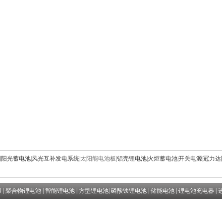
国阳光蓄电池
|
风光互补发电系统
|
太阳能电池板
|
铝壳锂电池
|
火炬蓄电池
|
开关电源
|
冠力达
组
|
聚合物锂电池
|
智能锂电池
|
方型锂电池
|
磷酸铁锂电池
|
储能电池
|
锂电池充电器
|