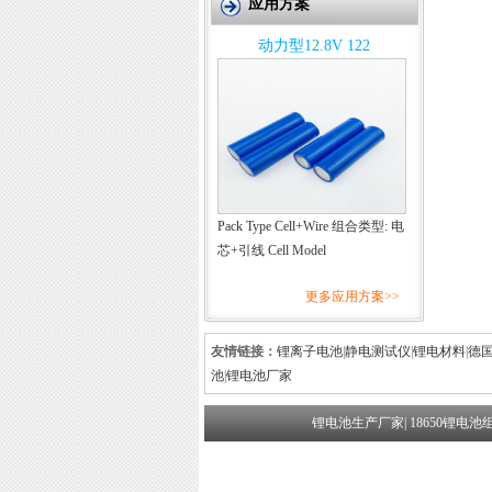
应用方案
动力型12.8V 122
Pack Type Cell+Wire 组合类型: 电
芯+引线 Cell Model
更多应用方案>>
友情链接：
锂离子电池
|
静电测试仪
|
锂电材料
|
德
池
|
锂电池厂家
锂电池生产厂家
|
18650锂电池