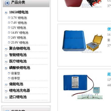
UL
产品分类
37
18650锂电池
3.7V 锂电池
7.4V 锂电池
12V 锂电池
便
14.8V 锂电池
1
24V 锂电池
量
25.9V 锂电池
37
聚合物锂电池
智能锂电池
医疗锂电池
磷酸铁锂电池
容量型
超
倍率型
1
储能电池
4
锂电池充电器
进口锂电池