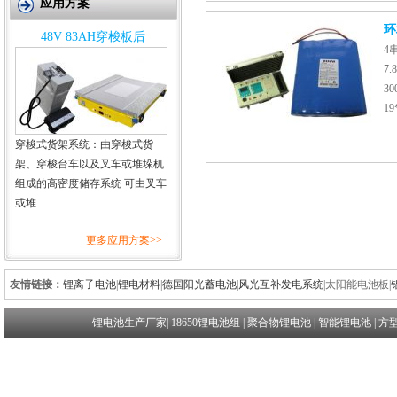
应用方案
环
48V 83AH穿梭板后
4
7
3
19
穿梭式货架系统：由穿梭式货
架、穿梭台车以及叉车或堆垛机
组成的高密度储存系统 可由叉车
或堆
更多应用方案>>
友情链接：
锂离子电池
|
锂电材料
|
德国阳光蓄电池
|
风光互补发电系统
|
太阳能电池板
|
锂电池生产厂家
|
18650锂电池组
|
聚合物锂电池
|
智能锂电池
|
方