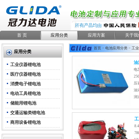
首 页
应用分类
应用方案
关于我
首页
>
电池应用分类
>
工业
应用分类
油
工业仪器锂电池
电芯
医疗仪器锂电池
25
压容
消费电子锂电池
油
电动工具锂电池
润
储能用锂电池
交通运输类锂电池
工
商用设备锂电池
8
7