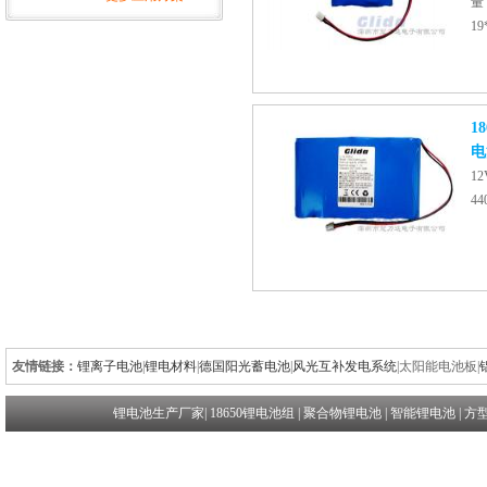
量
19
18
电
1
4
友情链接：
锂离子电池
|
锂电材料
|
德国阳光蓄电池
|
风光互补发电系统
|
太阳能电池板
|
锂电池生产厂家
|
18650锂电池组
|
聚合物锂电池
|
智能锂电池
|
方