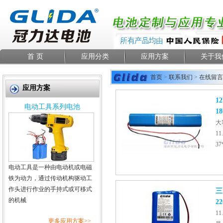
首 页
应用分类
应用方案
关于我
首页
>
联系我们
>
在线留言
应用方案
1
电动工具系列电池
18
大
11
37
电动工具是一种由电动机或电磁
铁为动力，通过传动机构驱动工
作头进行作业的手持式或可移式
三
的机械
2
1
更多应用方案>>