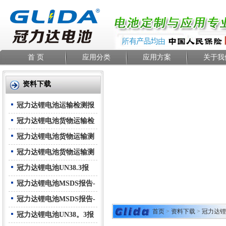
首 页
应用分类
应用方案
关于我
资料下载
冠力达锂电池运输检测报
告-空运
冠力达锂电池货物运输检
测报告--海运
冠力达锂电池货物运输测
试报告(与设备)-空运
冠力达锂电池货物运输测
试报告(与设备)-海运
冠力达锂电池UN38.3报
告-中文
冠力达锂电池MSDS报告-
中文
冠力达锂电池MSDS报告-
首页
>
资料下载
>
冠力达锂
英文
冠力达锂电池UN38。3报