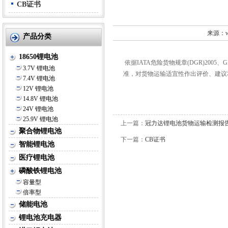
告-英文
CB证书
来源：ww
产品分类
18650锂电池
依据IATA危险货物规章(DGR)2005、
3.7V 锂电池
准，对货物运输适宜性作出评价、建议
7.4V 锂电池
12V 锂电池
14.8V 锂电池
24V 锂电池
25.9V 锂电池
上一篇：
冠力达锂电池货物运输检测报告
聚合物锂电池
下一篇：
CB证书
智能锂电池
医疗锂电池
磷酸铁锂电池
容量型
倍率型
储能电池
锂电池充电器