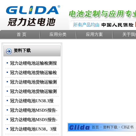
首 页
应用分类
应用方案
关于我
资料下载
冠力达锂电池运输检测报
告-空运
冠力达锂电池货物运输检
测报告--海运
冠力达锂电池货物运输测
试报告(与设备)-空运
冠力达锂电池货物运输测
试报告(与设备)-海运
冠力达锂电池UN38.3报
告-中文
冠力达锂电池MSDS报告-
中文
冠力达锂电池MSDS报告-
首页
>
资料下载
>
CB证书
英文
冠力达锂电池UN38。3报