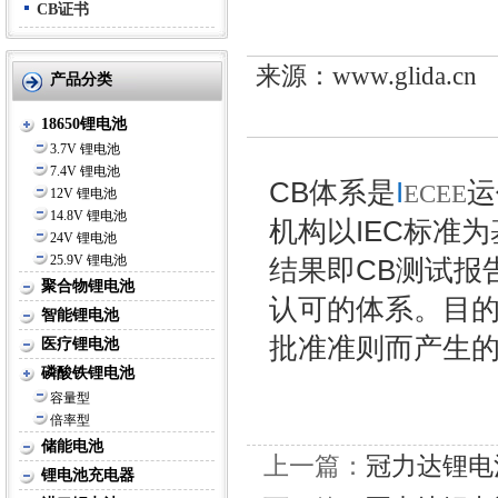
告-英文
CB证书
来源：www.glida.c
产品分类
18650锂电池
3.7V 锂电池
7.4V 锂电池
CB体系
是
I
运
ECEE
12V 锂电池
14.8V 锂电池
机构以IEC标准
24V 锂电池
25.9V 锂电池
结果即CB测试报
聚合物锂电池
认可的体系。目
智能锂电池
批准准则而产生
医疗锂电池
磷酸铁锂电池
容量型
倍率型
储能电池
上一篇：
冠力达锂电
锂电池充电器