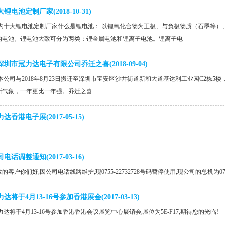
大锂电池定制厂家
(2018-10-31)
内十大锂电池定制厂家什么是锂电池： 以锂氧化合物为正极、与负极物质（石墨等）、溶
的电池。锂电池大致可分为两类：锂金属电池和锂离子电池。锂离子电
深圳市冠力达电子有限公司乔迁之喜
(2018-09-04)
公司与2018年8月23日搬迁至深圳市宝安区沙井街道新和大道基达利工业园C2栋5
新气象，一年更比一年强。乔迁之喜
力达香港电子展
(2017-05-15)
司电话调整通知
(2017-03-16)
的客户你们好,因公司电话线路维护,现0755-22732728号码暂停使用,现公司的总机为075
力达将于4月13-16号参加香港展会
(2017-03-13)
达将于4月13-16号参加香港香港会议展览中心展销会,展位为5E-F17,期待您的光临!