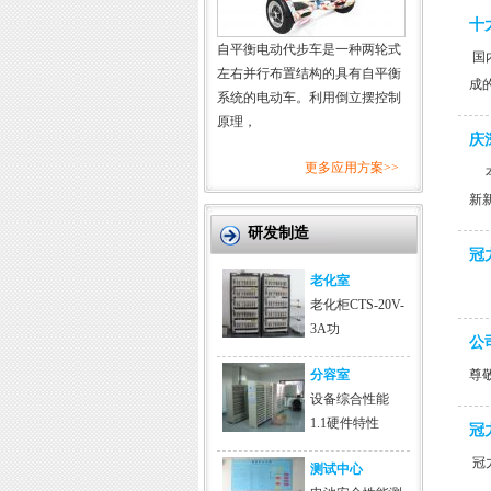
十
自平衡电动代步车是一种两轮式
国
左右并行布置结构的具有自平衡
成
系统的电动车。利用倒立摆控制
原理，
庆
更多应用方案>>
本
新
研发制造
冠
老化室
老化柜CTS-20V-
3A功
公
分容室
尊敬
设备综合性能
1.1硬件特性
冠
冠力
测试中心