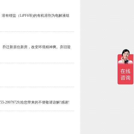
有锂盐（LiPF6等)的有机溶剂为电解液组
楼， 乔迁新居住新房，改变环境精神爽。弃旧迎
5-29979729,给您带来的不便敬请谅解!感谢!