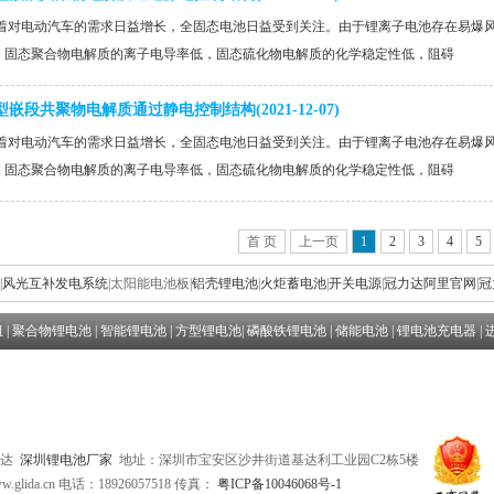
着对电动汽车的需求日益增长，全固态电池日益受到关注。由于锂离子电池存在易爆
，固态聚合物电解质的离子电导率低，固态硫化物电解质的化学稳定性低，阻碍
型嵌段共聚物电解质通过静电控制结构
(2021-12-07)
着对电动汽车的需求日益增长，全固态电池日益受到关注。由于锂离子电池存在易爆
，固态聚合物电解质的离子电导率低，固态硫化物电解质的化学稳定性低，阻碍
首 页
上一页
1
2
3
4
5
|
风光互补发电系统
|
太阳能电池板
|
铝壳锂电池
|
火炬蓄电池
|
开关电源
|
冠力达阿里官网
|
冠
组
|
聚合物锂电池
|
智能锂电池
|
方型锂电池
|
磷酸铁锂电池
|
储能电池
|
锂电池充电器
|
冠力达
深圳锂电池厂家
地址：深圳市宝安区沙井街道基达利工业园C2栋5楼
glida.cn
电话：18926057518 传真：
粤ICP备10046068号-1