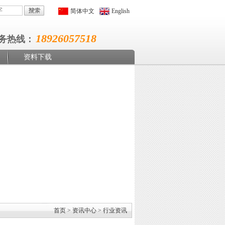
简体中文
English
18926057518
务热线：
资料下载
首页
>
资讯中心
>
行业资讯