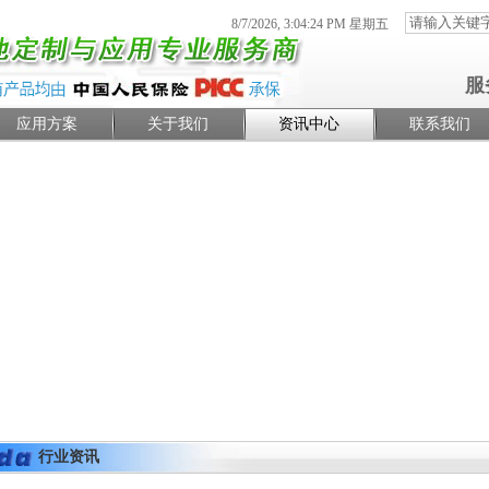
8/7/2026, 3:04:24 PM 星期五
服
应用方案
关于我们
资讯中心
联系我们
行业资讯