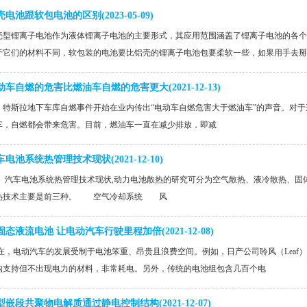
壳电池跟软包电池的区别
(2023-05-09)
壳型锂离子电池作为液体锂离子电池的主要形式，其应用范围涵盖了锂离子电池的各个
于它们的材料不同，软包装的电池要比铝壳的锂离子电池包要柔软一些，如果用手去掰
动车自燃的危害比燃油车自燃的危害更大
(2021-12-13)
斯拉地下车库自燃事件开始在业内传出“电动车自燃危害大于燃油车”的声音。对于
车，自燃都会带来危害。目前，燃油车一直在减少排放，即减
车电池系统热管理技术现状
(2021-12-10)
车电池系统热管理技术现状,动力电池散热的研究可分为空气散热、液冷散热、固体
热技术主要是前三种。 空气冷却系统 风
固态液流电池 让电动汽车行驶里程加倍
(2021-12-08)
在，电动汽车的发展受制于电池笨重、昂贵且浪费空间。例如，日产公司聆风（Leaf
构支持但不出现电力的材料，非常耗电。另外，传统的电池组包含几百个电
型嵌段共聚物电解质通过静电控制结构
(2021-12-07)