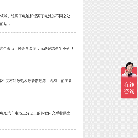
领域。锂离子电池和锂离子电池的不同之处
的话，
这个观点，孙逢春表示，无论是燃油车还是电
相变材料散热和热管散热等。现有 的主要
）电动汽车电池三分之二的体积内充斥着供应