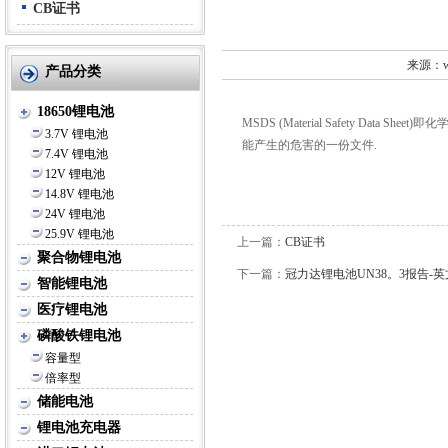
告-英文
CB证书
来源：ww
产品分类
18650锂电池
MSDS (Material Safety 
3.7V 锂电池
能产生的危害的一份文件.
7.4V 锂电池
12V 锂电池
14.8V 锂电池
24V 锂电池
25.9V 锂电池
上一篇：
CB证书
聚合物锂电池
下一篇：
冠力达锂电池UN38。3报告-英
智能锂电池
医疗锂电池
磷酸铁锂电池
容量型
倍率型
储能电池
锂电池充电器