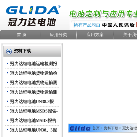
首 页
应用分类
应用方案
关于我
资料下载
冠力达锂电池运输检测报
告-空运
冠力达锂电池货物运输检
测报告--海运
冠力达锂电池货物运输测
试报告(与设备)-空运
冠力达锂电池货物运输测
试报告(与设备)-海运
冠力达锂电池UN38.3报
告-中文
冠力达锂电池MSDS报告-
中文
冠力达锂电池MSDS报告-
首页
>
资料下载
>
冠力达锂
英文
冠力达锂电池UN38。3报