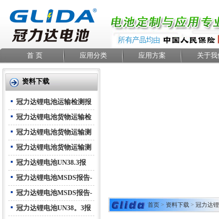
首 页
应用分类
应用方案
关于我
资料下载
冠力达锂电池运输检测报
告-空运
冠力达锂电池货物运输检
测报告--海运
冠力达锂电池货物运输测
试报告(与设备)-空运
冠力达锂电池货物运输测
试报告(与设备)-海运
冠力达锂电池UN38.3报
告-中文
冠力达锂电池MSDS报告-
中文
冠力达锂电池MSDS报告-
首页
>
资料下载
>
冠力达锂电
英文
冠力达锂电池UN38。3报