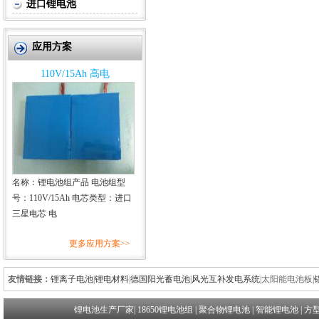
进口锂电池
应用方案
110V/15Ah 高电
名称：锂电池组产品 电池组型
号：110V/15Ah 电芯类型：进口
三星电芯 电
更多应用方案>>
友情链接：
锂离子电池
|
锂电材料
|
德国阳光蓄电池
|
风光互补发电系统
|
太阳能电池板
|
锂电池生产厂家
|
18650锂电池组
|
聚合物锂电池
|
智能锂电池
|
方