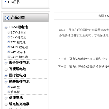
告-英文
CB证书
来源：ww
产品分类
18650锂电池
UN38.3是指在联合国针对危险品运输
3.7V 锂电池
必须要通过各项安全测试，才能保证锂
7.4V 锂电池
12V 锂电池
14.8V 锂电池
24V 锂电池
25.9V 锂电池
上一篇：
冠力达锂电池MSDS报告-中文
聚合物锂电池
下一篇：
冠力达锂电池货物运输测试报告
智能锂电池
医疗锂电池
磷酸铁锂电池
容量型
倍率型
储能电池
锂电池充电器