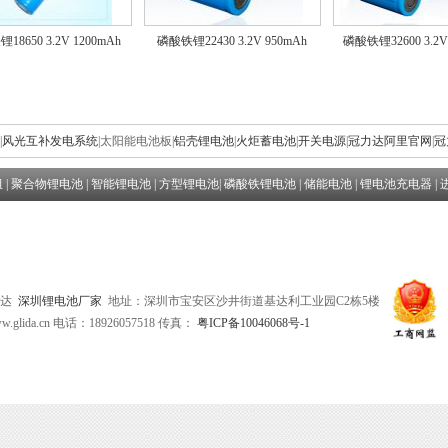
18650 3.2V 1200mAh
磷酸铁锂22430 3.2V 950mAh
磷酸铁锂32600 3.2V
|
风光互补发电系统
|
太阳能电池板
|
铝壳锂电池
|
火炬蓄电池
|
开关电源
|
冠力达阿里官网
|
冠
组
|
聚合物锂电池
|
智能锂电池
|
方型锂电池
|
磷酸铁锂电池
|
储能电池
|
锂电池充电器
|
冠力达
深圳锂电池厂家
地址：深圳市宝安区沙井街道基达利工业园C2栋5楼
glida.cn
电话：18926057518 传真：
粤ICP备10046068号-1