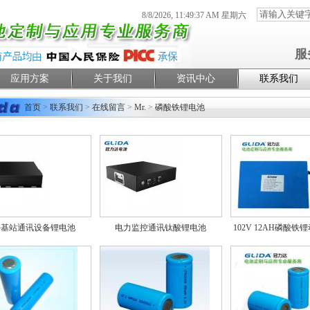
8/8/2026, 11:49:37 AM 星期六
服
应用方案
关于我们
资讯中心
联系我们
首页
>
联系我们
>
在线留言
>
Mr.
>
磷酸铁锂电池
外基站通讯设备锂电池
电力监控通讯钛酸锂电池
102V 12AH磷酸