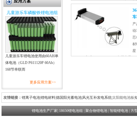
应用方案
放、过
范围：建筑工程、土木桥梁、道
3
儿童游乐车磷酸铁锂电池组
测、水质空气监测、移动信息通
车
表电子设备
产
动
芯
材
星 
儿童游乐车锂电池使用由60AH单
方式：18650 10S5P 电压容量： 
体电池（GLD P611120P 60Ah）
能：过充、过充、过流、短路、
168节串联而
围：电动自行车、电动单车、电
电动轮椅、电动观光车、高尔夫
更多应用方案>>
友情链接：
锂离子电池
|
锂电材料
|
德国阳光蓄电池
|
风光互补发电系统
|
太阳能电池板
|
锂电池生产厂家
|
18650锂电池组
|
聚合物锂电池
|
智能锂电池
|
方