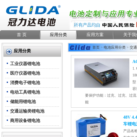
首 页
应用分类
应用方案
关于我
首页
>
电池应用分类
>
交通
应用分类
A
工业仪器锂电池
1
医疗仪器锂电池
18
型 
消费电子锂电池
容量
电动工具锂电池
要保护功能：过充、过充、过流
储能用锂电池
能
交通运输类锂电池
48V 
商用设备锂电池
车锂电
产品名称：