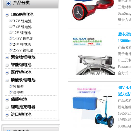
车电池 电
产品分类
三元材料
SamSung
18650锂电池
组合方式：
3.7V 锂电池
量：36V
7.4V 锂电池
12V 锂电池
过充、过放、过流、短路、温度
后衣架
14.8V 锂电池
扭扭车、电动自行车、电动单车
13000
24V 锂电池
车、电动轮椅、电动观光车、高
产品名称
25.9V 锂电池
离子电池 
聚合物锂电池
O 三元
智能锂电池
Panason
医疗锂电池
合方式：1
48V 1
磷酸铁锂电池
充、过充、过流、短路、温度、
容量型
48V 
倍率型
动自行车、电动单车、电动代步
冠力达
椅、电动观光车、高尔夫球车
储能电池
产品名称
锂电池充电器
锂电池组
18650 
进口锂电池
18650 
8800