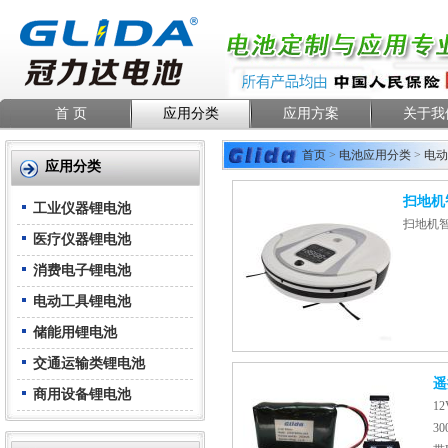
首 页
应用分类
应用方案
关于我
首页
>
电池应用分类
>
电动
应用分类
扫地机
工业仪器锂电池
扫地机
医疗仪器锂电池
消费电子锂电池
电动工具锂电池
储能用锂电池
交通运输类锂电池
遥
商用设备锂电池
1
3