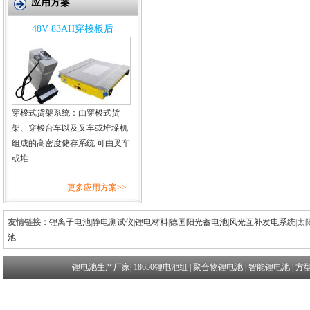
应用方案
48V 83AH穿梭板后
穿梭式货架系统：由穿梭式货
架、穿梭台车以及叉车或堆垛机
组成的高密度储存系统 可由叉车
或堆
更多应用方案>>
友情链接：
锂离子电池
|
静电测试仪
|
锂电材料
|
德国阳光蓄电池
|
风光互补发电系统
|
太
池
锂电池生产厂家
|
18650锂电池组
|
聚合物锂电池
|
智能锂电池
|
方