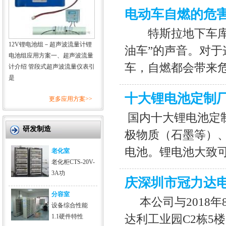
电动车自燃的危
特斯拉地下车库自
12V锂电池组－超声波流量计锂
油车”的声音。对
电池组应用方案一、超声波流量
车，自燃都会带来
计介绍 管段式超声波流量仪表引
是
十大锂电池定制
更多应用方案>>
国内十大锂电池定
研发制造
极物质（石墨等）、
电池。锂电池大致
老化室
老化柜CTS-20V-
3A功
庆深圳市冠力达
分容室
本公司与2018年
设备综合性能
1.1硬件特性
达利工业园C2栋5