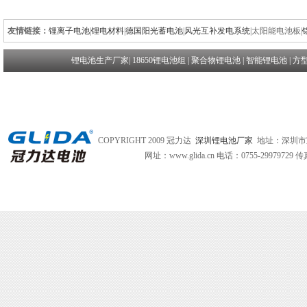
友情链接：
锂离子电池
|
锂电材料
|
德国阳光蓄电池
|
风光互补发电系统
|
太阳能电池板
|
锂电池生产厂家
|
18650锂电池组
|
聚合物锂电池
|
智能锂电池
|
方
COPYRIGHT 2009 冠力达
深圳锂电池厂家
地址：深圳市
网址：www.glida.cn
电话：0755-29979729 